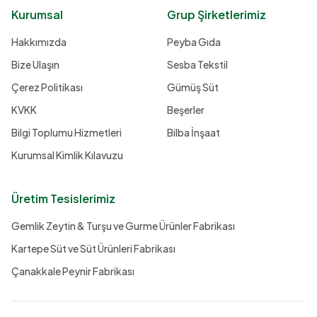
Kurumsal
Grup Şirketlerimiz
Hakkımızda
Peyba Gıda
Bize Ulaşın
Sesba Tekstil
Çerez Politikası
Gümüş Süt
KVKK
Beşerler
Bilgi Toplumu Hizmetleri
Bilba İnşaat
Kurumsal Kimlik Kılavuzu
Üretim Tesislerimiz
Gemlik Zeytin & Turşu ve Gurme Ürünler Fabrikası
Kartepe Süt ve Süt Ürünleri Fabrikası
Çanakkale Peynir Fabrikası