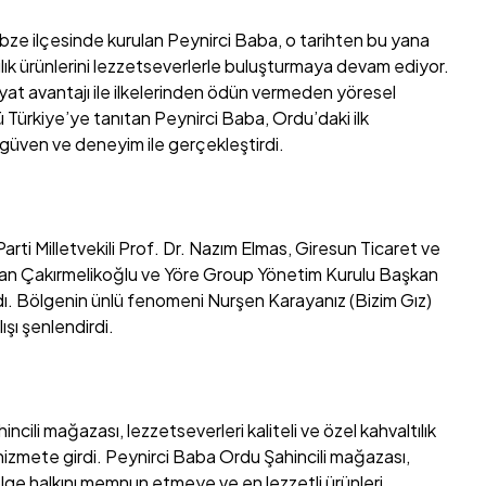
ebze ilçesinde kurulan Peynirci Baba, o tarihten bu yana
ılık ürünlerini lezzetseverlerle buluşturmaya devam ediyor.
 fiyat avantajı ile ilkelerinden ödün vermeden yöresel
ü Türkiye’ye tanıtan Peynirci Baba, Ordu’daki ilk
 güven ve deneyim ile gerçekleştirdi.
Parti Milletvekili Prof. Dr. Nazım Elmas, Giresun Ticaret ve
an Çakırmelikoğlu ve Yöre Group Yönetim Kurulu Başkan
dı. Bölgenin ünlü fenomeni Nurşen Karayanız (Bizim Gız)
lışı şenlendirdi.
cili mağazası, lezzetseverleri kaliteli ve özel kahvaltılık
 hizmete girdi. Peynirci Baba Ordu Şahincili mağazası,
 bölge halkını memnun etmeye ve en lezzetli ürünleri