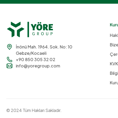
Kur
Hak
Bize
İnönü Mah. 1964. Sok. No: 10
Gebze/Kocaeli
Çere
+90 850 305 32 02
KVK
info@yoregroup.com
Bilg
Kuru
© 2024 Tüm Hakları Sakladır.