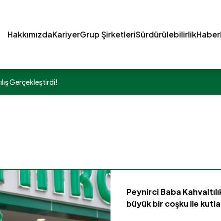
Hakkımızda
Kariyer
Grup Şirketleri
Sürdürülebilirlik
Haber
lış Gerçekleştirdi!
Peynirci Baba Kahvaltılık
büyük bir coşku ile kutla