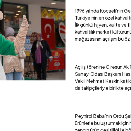
1996 yılında Kocaeli’nin G
Türkiye'nin en özel kahvalt
İlk günkü hijyen, kalite ve
kahvaltılık market kültürün
mağazasının açılışını bu öz
Açılış törenine Giresun Ak 
Sanayi Odası Başkanı Has
Vekili Mehmet Keskin katıl
da takipçileriyle birlikte açı
Peynirci Baba'nın Ordu Şahin
ürünlerle buluşturmak için
zengin ürün çeşitliliği ile