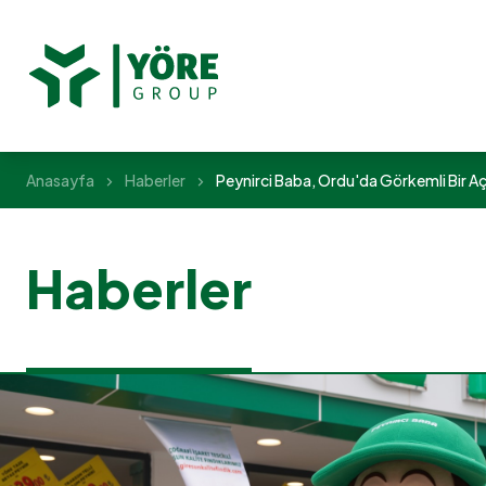
Anasayfa
Haberler
Peynirci Baba, Ordu'da Görkemli Bir Açı
Haberler