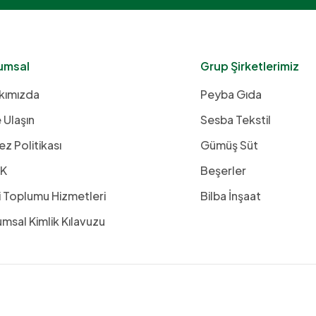
umsal
Grup Şirketlerimiz
kımızda
Peyba Gıda
 Ulaşın
Sesba Tekstil
z Politikası
Gümüş Süt
K
Beşerler
i Toplumu Hizmetleri
Bilba İnşaat
msal Kimlik Kılavuzu