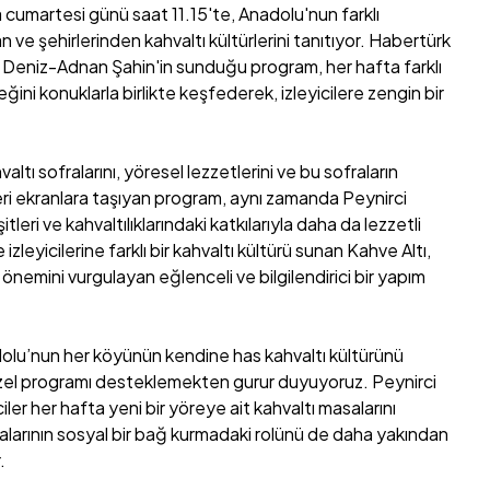
a cumartesi günü saat 11.15'te, Anadolu'nun farklı
 ve şehirlerinden kahvaltı kültürlerini tanıtıyor. Habertürk
 Deniz-Adnan Şahin'in sunduğu program, her hafta farklı
ğini konuklarla birlikte keşfederek, izleyicilere zengin bir
ltı sofralarını, yöresel lezzetlerini ve bu sofraların
ri ekranlara taşıyan program, aynı zamanda Peynirci
leri ve kahvaltılıklarındaki katkılarıyla daha da lezzetli
izleyicilerine farklı bir kahvaltı kültürü sunan Kahve Altı,
önemini vurgulayan eğlenceli ve bilgilendirici bir yapım
olu’nun her köyünün kendine has kahvaltı kültürünü
el programı desteklemekten gurur duyuyoruz. Peynirci
ciler her hafta yeni bir yöreye ait kahvaltı masalarını
alarının sosyal bir bağ kurmadaki rolünü de daha yakından
.