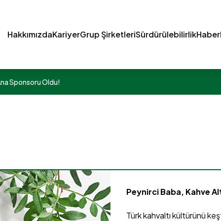
Hakkımızda
Kariyer
Grup Şirketleri
Sürdürülebilirlik
Haber
 Ana Sponsoru Oldu!
Peynirci Baba, Kahve A
Türk kahvaltı kültürünü ke