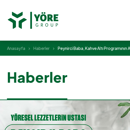
Anasayfa
Haberler
Peynirci Baba, Kahve Altı Programının
Haberler