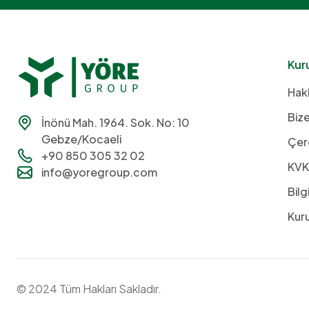
Kur
Hak
Bize
İnönü Mah. 1964. Sok. No: 10
Gebze/Kocaeli
Çere
+90 850 305 32 02
KVK
info@yoregroup.com
Bilg
Kuru
© 2024 Tüm Hakları Sakladır.