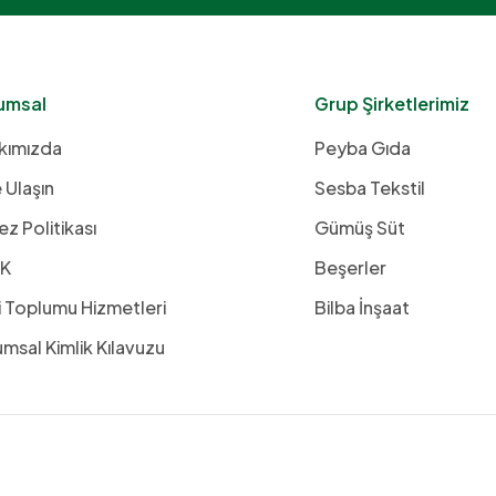
umsal
Grup Şirketlerimiz
kımızda
Peyba Gıda
 Ulaşın
Sesba Tekstil
z Politikası
Gümüş Süt
K
Beşerler
i Toplumu Hizmetleri
Bilba İnşaat
msal Kimlik Kılavuzu