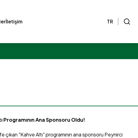
ler
İletişim
TR
ltı Programının Ana Sponsoru Oldu!
şfe çıkan "Kahve Altı" programının ana sponsoru Peynirci