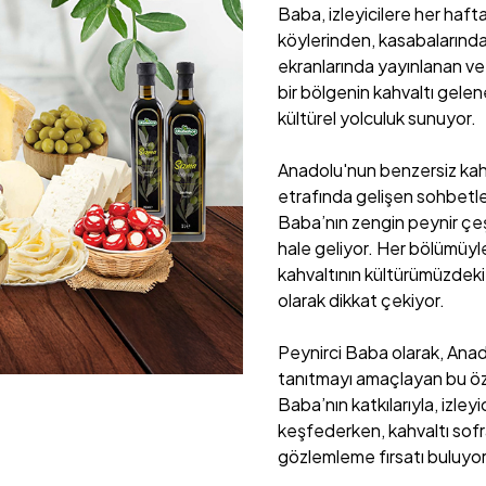
Baba, izleyicilere her haft
köylerinden, kasabalarından
ekranlarında yayınlanan ve
bir bölgenin kahvaltı gelene
kültürel yolculuk sunuyor.
Anadolu'nun benzersiz kahva
etrafında gelişen sohbetle
Baba’nın zengin peynir çeşit
hale geliyor. Her bölümüyle 
kahvaltının kültürümüzdeki 
olarak dikkat çekiyor.
Peynirci Baba olarak, Anad
tanıtmayı amaçlayan bu öz
Baba’nın katkılarıyla, izleyi
keşfederken, kahvaltı sofr
gözlemleme fırsatı buluyor