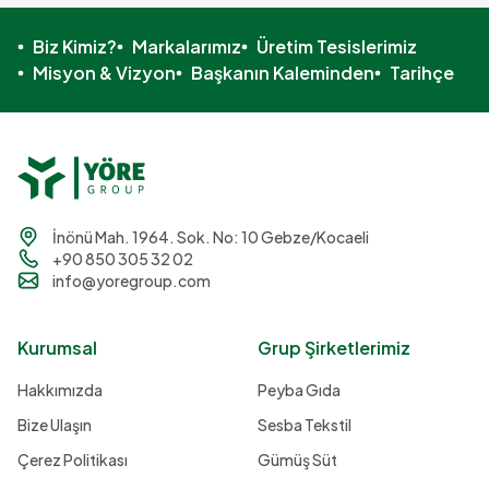
Biz Kimiz?
Markalarımız
Üretim Tesislerimiz
Misyon & Vizyon
Başkanın Kaleminden
Tarihçe
İnönü Mah. 1964. Sok. No: 10 Gebze/Kocaeli
+90 850 305 32 02
info@yoregroup.com
Kurumsal
Grup Şirketlerimiz
Hakkımızda
Peyba Gıda
Bize Ulaşın
Sesba Tekstil
Çerez Politikası
Gümüş Süt