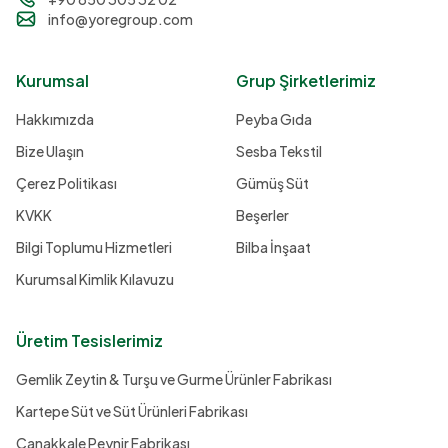
info@yoregroup.com
Kurumsal
Grup Şirketlerimiz
Hakkımızda
Peyba Gıda
Bize Ulaşın
Sesba Tekstil
Çerez Politikası
Gümüş Süt
KVKK
Beşerler
Bilgi Toplumu Hizmetleri
Bilba İnşaat
Kurumsal Kimlik Kılavuzu
Üretim Tesislerimiz
Gemlik Zeytin & Turşu ve Gurme Ürünler Fabrikası
Kartepe Süt ve Süt Ürünleri Fabrikası
Çanakkale Peynir Fabrikası