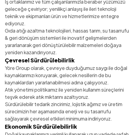
İş ortaklarımız ve tüm çalışanlarımızla beraber yüzümüzü
geleceğe çeviriyor; yenilikçi anlayış ile ileri teknoloji
teknik ve ekipmanları ürün ve hizmetlerimize entegre
ediyoruz.
Gıda atığı azaltma teknolojileri, hassas tarım, su tasarrufu
& geri dönüşüm sistemleri ile inovatif gelişmelerden
yararlanarak geri dönüştürülebilir malzemeleri doğaya
yeniden kazandırıyoruz.
Çevresel Sürdürülebilirlik
Yöre Group olarak, çevreye duyduğumuz saygı ile doğal
kaynaklarımızı koruyarak, gelecek nesillerin de bu
kaynaklardan yararlanabilmesi adına çalışıyoruz.
Atık yönetimi politikamız ile yeniden kullanım süreçlerini
teşvik ederek atık miktarını azaltıyoruz.
Sürdürülebilir tedarik zincirimiz, lojistik ağımız ve üretim
sürecimizin her aşamasında enerji ve su tasarrufu
sağlayarak çevresel etkileri minimuma indiriyoruz.
Ekonomik Sürdürülebilirlik
Doğal kaynaklarımızı verimli kullanarak uzun vadede refah