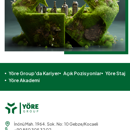
Yöre Group'da Kariyer
Açık Pozisyonlar
Yöre Staj
Yöre Akademi
İnönü Mah. 1964. Sok. No: 10 Gebze/Kocaeli
+90 850 305 32 02